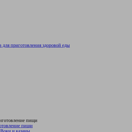
отовление пищи
Воки и казаны