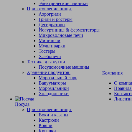
Электрические чайники
Приготовление пищи
Аэрогрили
Грили и ростеры
Дегидраторы
Йогуртницы & ферментаторы
Микроволновые печи
Минипечи
Мультиварки
Тостеры
Хлебопечи
Техника для кухни
Посудомоечные машины
Хранение продуктов
Компания
Морозильный ларь
Вакууматоры
О компа
Морозильники
Правила
Холодильники
Контакт
Лицензи
Посуда
Приготовление пищи
Воки и казаны
Кастрюли
Ковши
Крышки