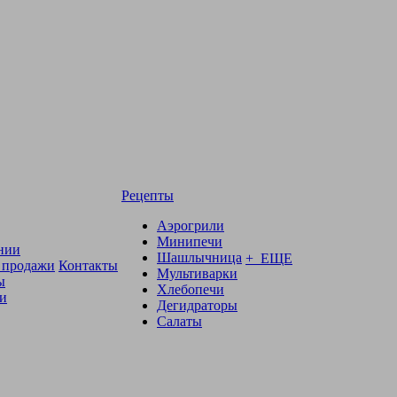
Рецепты
Аэрогрили
Минипечи
нии
Шашлычница
+ ЕЩЕ
 продажи
Контакты
Мультиварки
ы
Хлебопечи
и
Дегидраторы
Салаты