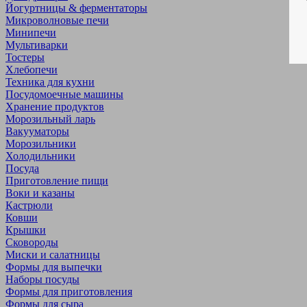
Йогуртницы & ферментаторы
Микроволновые печи
Минипечи
Мультиварки
Тостеры
Хлебопечи
Техника для кухни
Посудомоечные машины
Хранение продуктов
Морозильный ларь
Вакууматоры
Морозильники
Холодильники
Посуда
Приготовление пищи
Воки и казаны
Кастрюли
Ковши
Крышки
Сковороды
Миски и салатницы
Формы для выпечки
Наборы посуды
Формы для приготовления
Формы для сыра