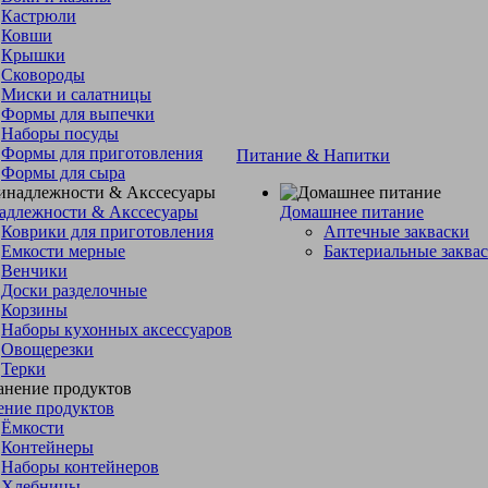
Кастрюли
Ковши
Крышки
Сковороды
Миски и салатницы
Формы для выпечки
Наборы посуды
Формы для приготовления
Питание & Напитки
Формы для сыра
адлежности & Акссесуары
Домашнее питание
Коврики для приготовления
Аптечные закваски
Емкости мерные
Бактериальные заква
Венчики
Доски разделочные
Корзины
Наборы кухонных аксессуаров
Овощерезки
Терки
ение продуктов
Ёмкости
Контейнеры
Наборы контейнеров
Хлебницы