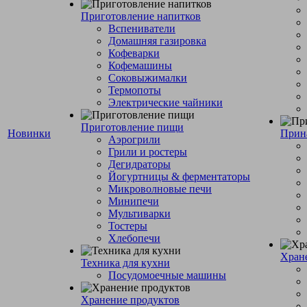
Приготовление напитков
Вспениватели
Домашняя газировка
Кофеварки
Кофемашины
Соковыжималки
Термопоты
Электрические чайники
Приготовление пищи
Новинки
Прин
Аэрогрили
Грили и ростеры
Дегидраторы
Йогуртницы & ферментаторы
Микроволновые печи
Минипечи
Мультиварки
Тостеры
Хлебопечи
Хран
Техника для кухни
Посудомоечные машины
Хранение продуктов