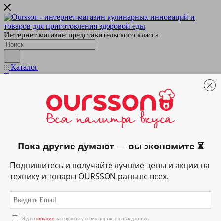
Интернет-магазин представительского класса
Каталог
Техника
Подготовка & обработка
Кухонные весы
Блендеры и миксеры
Мультирезки и измельчители
Мясорубки
Приготовление напитков
Вспениватели
Пока другие думают — вы экономите ⏳
Домашняя газировка
Кофеварки
Подпишитесь и получайте лучшие цены и акции на
Кофемашины
Соковыжималки
технику и товары OURSSON раньше всех.
Термопоты
Электрические чайники
Приготовление пищи
Аэрогрили
Грили и ростеры
Я даю
согласие
на обработку своих персональных данных.