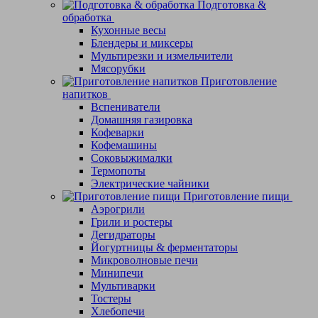
Подготовка &
обработка
Кухонные весы
Блендеры и миксеры
Мультирезки и измельчители
Мясорубки
Приготовление
напитков
Вспениватели
Домашняя газировка
Кофеварки
Кофемашины
Соковыжималки
Термопоты
Электрические чайники
Приготовление пищи
Аэрогрили
Грили и ростеры
Дегидраторы
Йогуртницы & ферментаторы
Микроволновые печи
Минипечи
Мультиварки
Тостеры
Хлебопечи