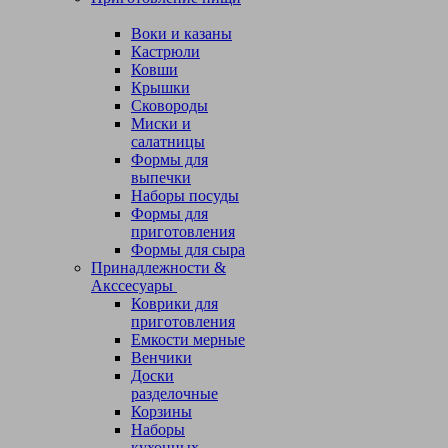
Воки и казаны
Кастрюли
Ковши
Крышки
Сковороды
Миски и
салатницы
Формы для
выпечки
Наборы посуды
Формы для
приготовления
Формы для сыра
Принадлежности &
Акссесуары
Коврики для
приготовления
Емкости мерные
Венчики
Доски
разделочные
Корзины
Наборы
кухонных