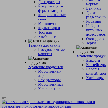
Дегидраторы
мерные
Йогуртницы &
Венчики
ферментаторы
Доски
Микроволновые
разделочные
печи
Корзины
Минипечи
Наборы
Мультиварки
кухонных
Тостеры
аксессуаров
Хлебопечи
Овощерезки
Терки
Техника для кухни
Посудомоечные
машины
Хранение продукт
Ёмкости
Контейнеры
Хранение продуктов
Наборы
Морозильный
контейнеров
ларь
Хлебницы
Вакууматоры
Морозильники
Холодильники