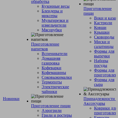
обработка
Кухонные весы
Приготовление
Блендеры и
пищи
миксеры
Воки и каза
Мультирезки и
Кастрюли
измельчители
Ковши
Мясорубки
Крышки
Сковороды
Миски и
Приготовление
салатницы
напитков
Формы для
Вспениватели
выпечки
Домашняя
Наборы
газировка
посуды
Кофеварки
Формы для
Кофемашины
приготовлен
Соковыжималки
Формы для
Термопоты
сыра
Электрические
чайники
Новинки
Принадлежности 
Акссесуары
Приготовление пищи
Коврики для
Аэрогрили
приготовлен
Грили и ростеры
Емкости