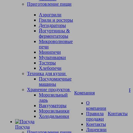
Приготовление пищи
Аэрогрили
Грили и ростеры
Дегидраторы
Йогуртницы &
ферментаторы
Микроволновые
печи
Минипечи
Мультиварки
Тостеры
Хлебопечи
Техника для кухни
Посудомоечные
машины
Хранение продуктов
Р
Компания
Морозильный
ларь
О
Вакууматоры
компании
Морозильники
Правила
Контакты
Холодильники
продажи
Контакты
Посуда
Лицензии
Приготовление пищи