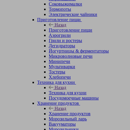
Соковыжималки
Термопоты
Электрические чайники
Приготовление пищи
Назад
Приготовление пищи
Аэрогрили
Грили и ростеры
Дегидраторы
Йогуртницы & ферментаторы
Микроволновые печи
Минипечи
Мультиварки
Тостеры
Хлебопечи
Техника для кухни
Назад
Техника для кухни
Посудомоечные машины
Хранение продуктов
Назад
Хранение продуктов
Морозильный ларь
Вакууматоры
Морозильники