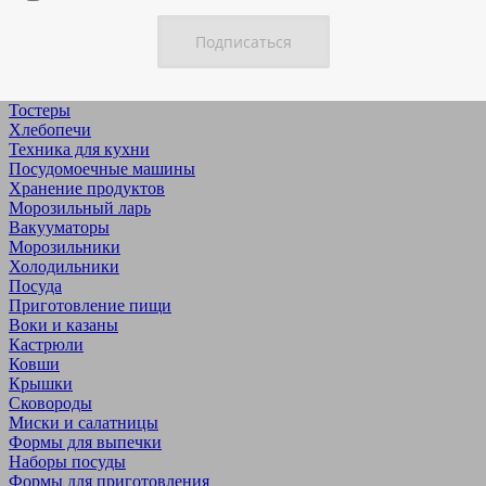
Дегидраторы
Йогуртницы & ферментаторы
Микроволновые печи
Минипечи
Мультиварки
Тостеры
Хлебопечи
Техника для кухни
Посудомоечные машины
Хранение продуктов
Морозильный ларь
Вакууматоры
Морозильники
Холодильники
Посуда
Приготовление пищи
Воки и казаны
Кастрюли
Ковши
Крышки
Сковороды
Миски и салатницы
Формы для выпечки
Наборы посуды
Формы для приготовления