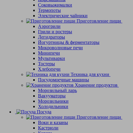
Соковыжималки
Термопоты
Электрические чайники
Приготовление пищи
Аэрогрили
Грили и ростеры
Дегидраторы
Йогуртницы & ферментаторы
Микроволновые печи
Минипечи
Мультиварки
Тостеры
Хлебопечи
Техника для кухни
Посудомоечные машины
Хранение продуктов
Морозильный ларь
Вакууматоры
Морозильники
Холодильники
Посуда
Приготовление пищи
Воки и казаны
Кастрюли