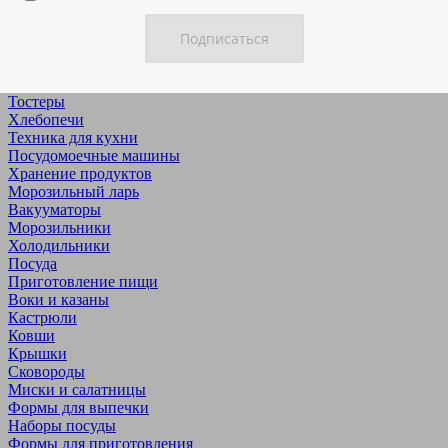
Дегидраторы
Йогуртницы & ферментаторы
Микроволновые печи
Минипечи
Мультиварки
Тостеры
Хлебопечи
Техника для кухни
Посудомоечные машины
Хранение продуктов
Морозильный ларь
Вакууматоры
Морозильники
Холодильники
Посуда
Приготовление пищи
Воки и казаны
Кастрюли
Ковши
Крышки
Сковороды
Миски и салатницы
Формы для выпечки
Наборы посуды
Формы для приготовления