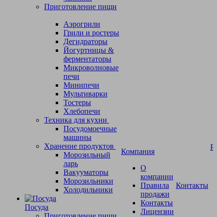
Приготовление пищи
Аэрогрили
Грили и ростеры
Дегидраторы
Йогуртницы &
ферментаторы
Микроволновые
печи
Минипечи
Мультиварки
Тостеры
Хлебопечи
Техника для кухни
Посудомоечные
машины
Хранение продуктов
Р
Компания
Морозильный
ларь
О
Вакууматоры
компании
Морозильники
Правила
Контакты
Холодильники
продажи
Контакты
Посуда
Лицензии
Приготовление пищи