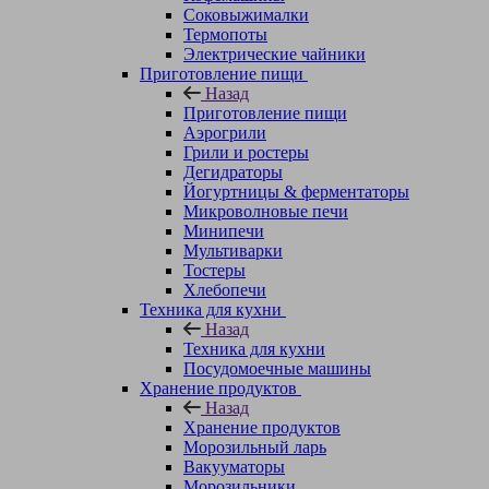
Соковыжималки
Термопоты
Электрические чайники
Приготовление пищи
Назад
Приготовление пищи
Аэрогрили
Грили и ростеры
Дегидраторы
Йогуртницы & ферментаторы
Микроволновые печи
Минипечи
Мультиварки
Тостеры
Хлебопечи
Техника для кухни
Назад
Техника для кухни
Посудомоечные машины
Хранение продуктов
Назад
Хранение продуктов
Морозильный ларь
Вакууматоры
Морозильники