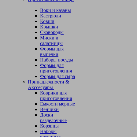
Воки и казаны
Кастрюли
Ковши
Крышки
Сковороды
Миски и
салатницы
Формы для
выпечки
Наборы посуды
Формы для
приготовления
Формы для сыра
Принадлежности &
Акссесуары
Коврики для
приготовления
Емкости мерные
Венчики
Доски
разделочные
Корзины
Наборы
кухонных