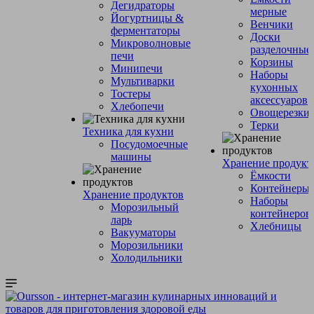
Дегидраторы
мерные
Йогуртницы &
Венчики
ферментаторы
Доски
Микроволновые
разделочные
печи
Корзины
Минипечи
Наборы
Мультиварки
кухонных
Тостеры
аксессуаров
Хлебопечи
Овощерезки
Терки
Техника для кухни
Посудомоечные
машины
Хранение продукт
Ёмкости
Контейнеры
Хранение продуктов
Наборы
Морозильный
контейнеров
ларь
Хлебницы
Вакууматоры
Морозильники
Холодильники