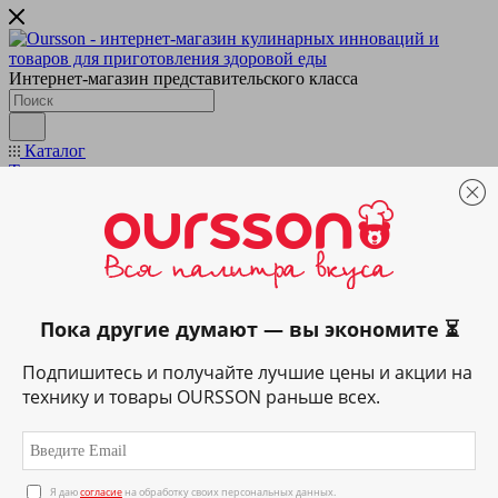
Интернет-магазин представительского класса
Каталог
Техника
Подготовка & обработка
Кухонные весы
Блендеры и миксеры
Мультирезки и измельчители
Мясорубки
Приготовление напитков
Вспениватели
Пока другие думают — вы экономите ⏳
Домашняя газировка
Кофеварки
Подпишитесь и получайте лучшие цены и акции на
Кофемашины
Соковыжималки
технику и товары OURSSON раньше всех.
Термопоты
Электрические чайники
Приготовление пищи
Аэрогрили
Грили и ростеры
Я даю
согласие
на обработку своих персональных данных.