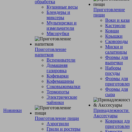
обработка
Кухонные весы
Приготовление
Блендеры и
пищи
миксеры
Воки и каза
Мультирезки и
Кастрюли
измельчители
Ковши
Мясорубки
Крышки
Сковороды
Миски и
Приготовление
салатницы
напитков
Формы для
Вспениватели
выпечки
Домашняя
Наборы
газировка
посуды
Кофеварки
Формы для
Кофемашины
приготовлен
Соковыжималки
Формы для
Термопоты
сыра
Электрические
чайники
Новинки
Принадлежности 
Акссесуары
Приготовление пищи
Коврики для
Аэрогрили
приготовлен
Грили и ростеры
Емкости