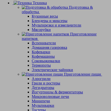
Техника
Подготовка &
обработка
Кухонные весы
Блендеры и миксеры
Мультирезки и измельчители
Мясорубки
Приготовление
напитков
Вспениватели
Домашняя газировка
Кофеварки
Кофемашины
Соковыжималки
Термопоты
Электрические чайники
Приготовление пищи
Аэрогрили
Грили и ростеры
Дегидраторы
Йогуртницы & ферментаторы
Микроволновые печи
Минипечи
Мультиварки
Тостеры