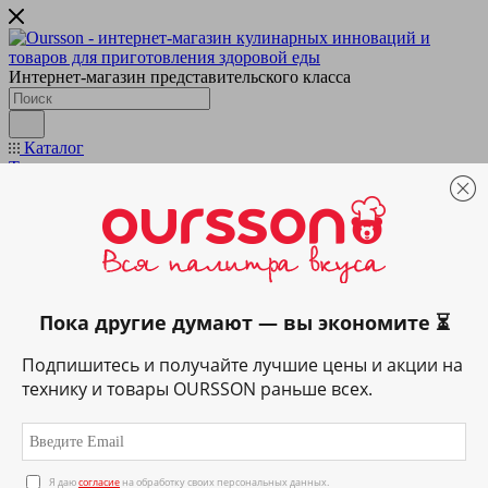
Интернет-магазин представительского класса
Каталог
Техника
Подготовка & обработка
Кухонные весы
Блендеры и миксеры
Мультирезки и измельчители
Мясорубки
Приготовление напитков
Вспениватели
Пока другие думают — вы экономите ⏳
Домашняя газировка
Кофеварки
Подпишитесь и получайте лучшие цены и акции на
Кофемашины
Соковыжималки
технику и товары OURSSON раньше всех.
Термопоты
Электрические чайники
Приготовление пищи
Аэрогрили
Грили и ростеры
Я даю
согласие
на обработку своих персональных данных.