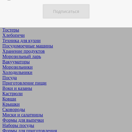
Дегидраторы
Йогуртницы & ферментаторы
Микроволновые печи
Минипечи
Мультиварки
Тостеры
Хлебопечи
Техника для кухни
Посудомоечные машины
Хранение продуктов
Морозильный ларь
Вакууматоры
Морозильники
Холодильники
Посуда
Приготовление пищи
Воки и казаны
Кастрюли
Ковши
Крышки
Сковороды
Миски и салатницы
Формы для выпечки
Наборы посуды
Формы для приготовления