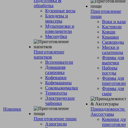
Подготовка &
обработка
Кухонные весы
Приготовление
Блендеры и
пищи
миксеры
Воки и каза
Мультирезки и
Кастрюли
измельчители
Ковши
Мясорубки
Крышки
Сковороды
Миски и
Приготовление
салатницы
напитков
Формы для
Вспениватели
выпечки
Домашняя
Наборы
газировка
посуды
Кофеварки
Формы для
Кофемашины
приготовлен
Соковыжималки
Формы для
Термопоты
сыра
Электрические
чайники
Новинки
Принадлежности 
Акссесуары
Приготовление пищи
Коврики для
Аэрогрили
приготовлен