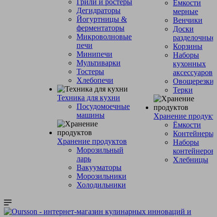
Грили и ростеры
Емкости
Дегидраторы
мерные
Йогуртницы &
Венчики
ферментаторы
Доски
Микроволновые
разделочные
печи
Корзины
Минипечи
Наборы
Мультиварки
кухонных
Тостеры
аксессуаров
Хлебопечи
Овощерезки
Терки
Техника для кухни
Посудомоечные
машины
Хранение продукт
Ёмкости
Контейнеры
Хранение продуктов
Наборы
Морозильный
контейнеров
ларь
Хлебницы
Вакууматоры
Морозильники
Холодильники