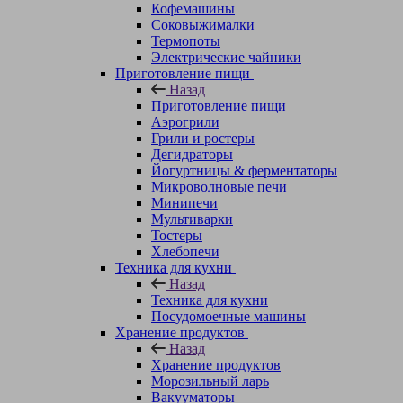
Кофемашины
Соковыжималки
Термопоты
Электрические чайники
Приготовление пищи
Назад
Приготовление пищи
Аэрогрили
Грили и ростеры
Дегидраторы
Йогуртницы & ферментаторы
Микроволновые печи
Минипечи
Мультиварки
Тостеры
Хлебопечи
Техника для кухни
Назад
Техника для кухни
Посудомоечные машины
Хранение продуктов
Назад
Хранение продуктов
Морозильный ларь
Вакууматоры