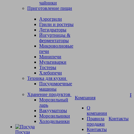
чайники
Приготовление пищи
Аэрогрили
Грили и ростеры
Дегидраторы
Йогуртницы &
ферментаторы
Микроволновые
печи
Минипечи
Мультиварки
Тостеры
Хлебопечи
Техника для кухни
Посудомоечные
машины
Хранение продуктов
Р
Компания
Морозильный
ларь
О
Вакууматоры
компании
Морозильники
Правила
Контакты
Холодильники
продажи
Контакты
Посуда