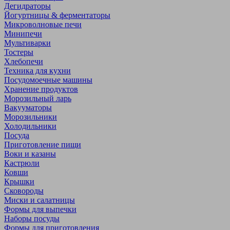
Дегидраторы
Йогуртницы & ферментаторы
Микроволновые печи
Минипечи
Мультиварки
Тостеры
Хлебопечи
Техника для кухни
Посудомоечные машины
Хранение продуктов
Морозильный ларь
Вакууматоры
Морозильники
Холодильники
Посуда
Приготовление пищи
Воки и казаны
Кастрюли
Ковши
Крышки
Сковороды
Миски и салатницы
Формы для выпечки
Наборы посуды
Формы для приготовления