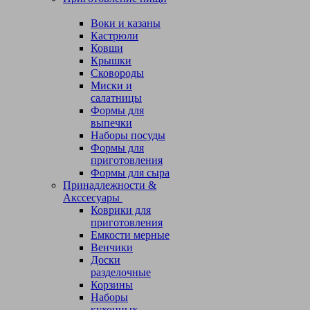
Воки и казаны
Кастрюли
Ковши
Крышки
Сковороды
Миски и
салатницы
Формы для
выпечки
Наборы посуды
Формы для
приготовления
Формы для сыра
Принадлежности &
Акссесуары
Коврики для
приготовления
Емкости мерные
Венчики
Доски
разделочные
Корзины
Наборы
кухонных