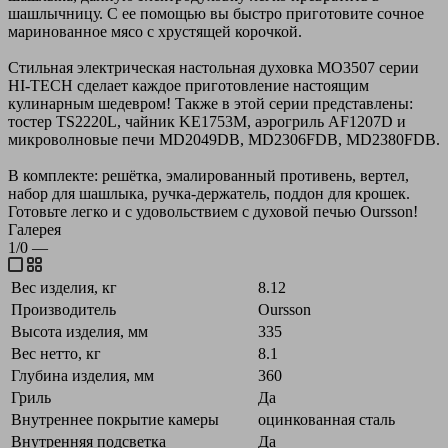
шашлычницу. С ее помощью вы быстро приготовите сочное
маринованное мясо с хрустящей корочкой.
Стильная электрическая настольная духовка МО3507 серии
HI-TECH сделает каждое приготовление настоящим
кулинарным шедевром! Также в этой серии представлены:
тостер TS2220L, чайник KE1753M, аэрогриль AF1207D и
микроволновые печи MD2049DB, MD2306FDB, MD2380FDB.
В комплекте: решётка, эмалированный противень, вертел,
набор для шашлыка, ручка-держатель, поддон для крошек.
Готовьте легко и с удовольствием с духовой печью Oursson!
Галерея
1/0
—
Вес изделия, кг
8.12
Производитель
Oursson
Высота изделия, мм
335
Вес нетто, кг
8.1
Глубина изделия, мм
360
Гриль
Да
Внутреннее покрытие камеры
оцинкованная сталь
Внутренняя подсветка
Да