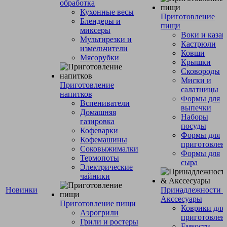
обработка
Кухонные весы
Приготовление
Блендеры и
пищи
миксеры
Воки и каза
Мультирезки и
Кастрюли
измельчители
Ковши
Мясорубки
Крышки
Сковороды
Миски и
Приготовление
салатницы
напитков
Формы для
Вспениватели
выпечки
Домашняя
Наборы
газировка
посуды
Кофеварки
Формы для
Кофемашины
приготовлен
Соковыжималки
Формы для
Термопоты
сыра
Электрические
чайники
Новинки
Принадлежности 
Акссесуары
Приготовление пищи
Коврики для
Аэрогрили
приготовлен
Грили и ростеры
Емкости