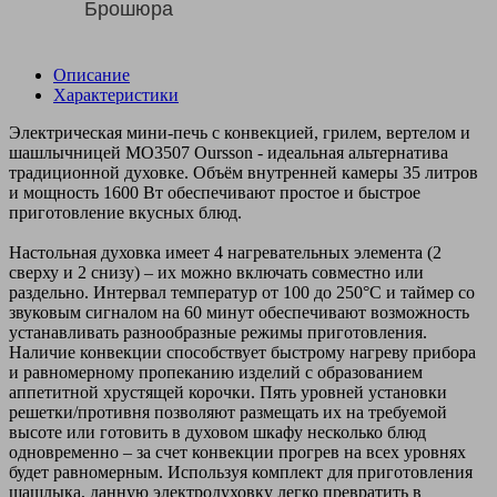
Брошюра
Описание
Характеристики
Электрическая мини-печь с конвекцией, грилем, вертелом и
шашлычницей MO3507 Oursson - идеальная альтернатива
традиционной духовке. Объём внутренней камеры 35 литров
и мощность 1600 Вт обеспечивают простое и быстрое
приготовление вкусных блюд.
Настольная духовка имеет 4 нагревательных элемента (2
сверху и 2 снизу) – их можно включать совместно или
раздельно. Интервал температур от 100 до 250°С и таймер со
звуковым сигналом на 60 минут обеспечивают возможность
устанавливать разнообразные режимы приготовления.
Наличие конвекции способствует быстрому нагреву прибора
и равномерному пропеканию изделий с образованием
аппетитной хрустящей корочки. Пять уровней установки
решетки/противня позволяют размещать их на требуемой
высоте или готовить в духовом шкафу несколько блюд
одновременно – за счет конвекции прогрев на всех уровнях
будет равномерным. Используя комплект для приготовления
шашлыка, данную электродуховку легко превратить в