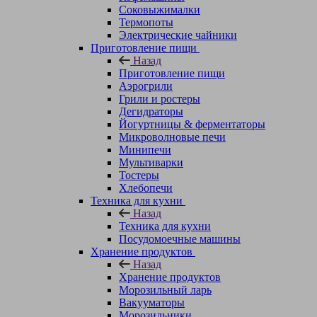
Соковыжималки
Термопоты
Электрические чайники
Приготовление пищи
Назад
Приготовление пищи
Аэрогрили
Грили и ростеры
Дегидраторы
Йогуртницы & ферментаторы
Микроволновые печи
Минипечи
Мультиварки
Тостеры
Хлебопечи
Техника для кухни
Назад
Техника для кухни
Посудомоечные машины
Хранение продуктов
Назад
Хранение продуктов
Морозильный ларь
Вакууматоры
Морозильники