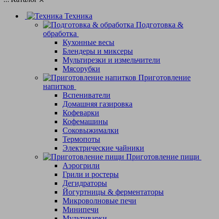
Техника
Подготовка &
обработка
Кухонные весы
Блендеры и миксеры
Мультирезки и измельчители
Мясорубки
Приготовление
напитков
Вспениватели
Домашняя газировка
Кофеварки
Кофемашины
Соковыжималки
Термопоты
Электрические чайники
Приготовление пищи
Аэрогрили
Грили и ростеры
Дегидраторы
Йогуртницы & ферментаторы
Микроволновые печи
Минипечи
Мультиварки