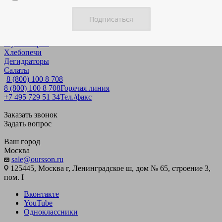
Рецепты
Аэрогрили
Минипечи
Шашлычница
Мультиварки
Хлебопечи
Дегидраторы
Салаты
8 (800) 100 8 708
8 (800) 100 8 708
Горячая линия
+7 495 729 51 34
Тел./факс
Заказать звонок
Задать вопрос
Ваш город
Москва
sale@oursson.ru
125445, Москва г, Ленинградское ш, дом № 65, строение 3,
пом. I
Вконтакте
YouTube
Одноклассники