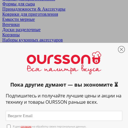
Формы для сыра
Принадлежности & Акссесуары
Коврики для приготовления
Емкости мерные
Венчики
Доски разделочные
Корзины
Наборы кухонных аксессуаров
Овощерезки
Терки
Хранение продуктов
Ёмкости
Контейнеры
Наборы контейнеров
Хлебницы
Питание & Напитки
Пока другие думают — вы экономите ⏳
Домашнее питание
Аптечные закваски
Подпишитесь и получайте лучшие цены и акции на
Бактериальные закваски
технику и товары OURSSON раньше всех.
Компания
О компании
Правила продажи
Контакты
Лицензии
Я даю
согласие
на обработку своих персональных данных.
Контакты