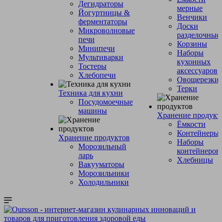
Дегидраторы
мерные
Йогуртницы &
Венчики
ферментаторы
Доски
Микроволновые
разделочные
печи
Корзины
Минипечи
Наборы
Мультиварки
кухонных
Тостеры
аксессуаров
Хлебопечи
Овощерезки
Терки
Техника для кухни
Посудомоечные
машины
Хранение продукт
Ёмкости
Контейнеры
Хранение продуктов
Наборы
Морозильный
контейнеров
ларь
Хлебницы
Вакууматоры
Морозильники
Холодильники