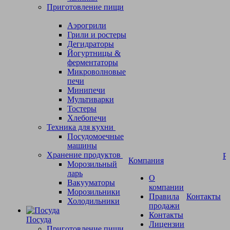
Приготовление пищи
Аэрогрили
Грили и ростеры
Дегидраторы
Йогуртницы &
ферментаторы
Микроволновые
печи
Минипечи
Мультиварки
Тостеры
Хлебопечи
Техника для кухни
Посудомоечные
машины
Хранение продуктов
Р
Компания
Морозильный
ларь
О
Вакууматоры
компании
Морозильники
Правила
Контакты
Холодильники
продажи
Контакты
Посуда
Лицензии
Приготовление пищи