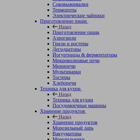
Соковыжималки
Термопоты
Электрические чайники
Приготовление пищи
Назад
Приготовление пищи
Аэрогрили
Грили и ростеры
Дегидраторы
Йогуртницы & ферментаторы
Микроволновые печи
Минипечи
Мультиварки
Тостеры
Хлебопечи
Техника для кухни
Назад
Техника для кухни
Посудомоечные машины
Хранение продуктов
Назад
Хранение продуктов
Морозильный ларь
Вакууматоры
Морозильники