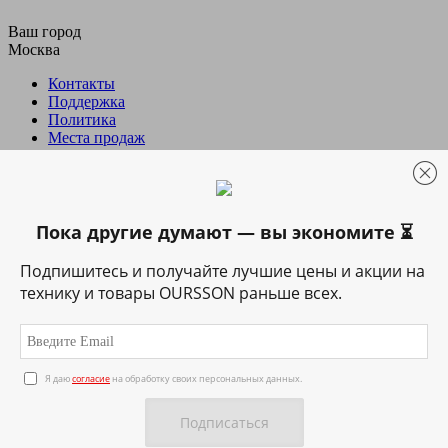
Ваш город
Москва
Контакты
Поддержка
Политика
Места продаж
...
8 (800) 100 8 708
Пока другие думают — вы экономите ⏳
8 (800) 100 8 708
Горячая линия
+7 495 729 51 34
Тел./факс
Подпишитесь и получайте лучшие цены и акции на
технику и товары OURSSON раньше всех.
Заказать звонок
Техника
Я даю
согласие
на обработку своих персональных данных.
Посуда
Подготовка &