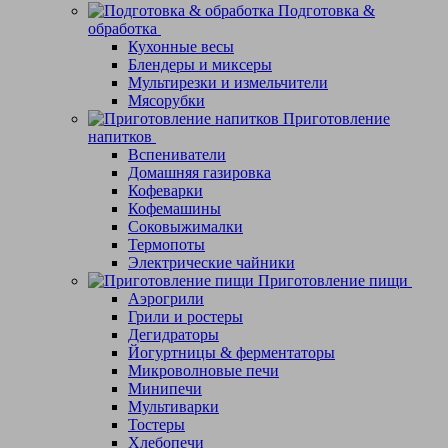
Подготовка &
обработка
Кухонные весы
Блендеры и миксеры
Мультирезки и измельчители
Мясорубки
Приготовление
напитков
Вспениватели
Домашняя газировка
Кофеварки
Кофемашины
Соковыжималки
Термопоты
Электрические чайники
Приготовление пищи
Аэрогрили
Грили и ростеры
Дегидраторы
Йогуртницы & ферментаторы
Микроволновые печи
Минипечи
Мультиварки
Тостеры
Хлебопечи