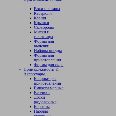
Воки и казаны
Кастрюли
Ковши
Крышки
Сковороды
Миски и
салатницы
Формы для
выпечки
Наборы посуды
Формы для
приготовления
Формы для сыра
Принадлежности &
Акссесуары
Коврики для
приготовления
Емкости мерные
Венчики
Доски
разделочные
Корзины
Наборы
кухонных