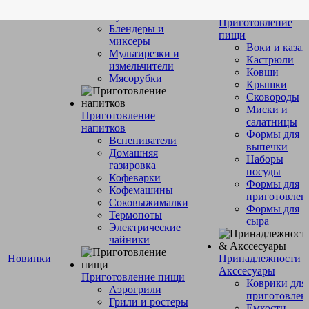
обработка
Кухонные весы
Приготовление
Блендеры и
пищи
миксеры
Воки и каза
Мультирезки и
Кастрюли
измельчители
Ковши
Мясорубки
Крышки
Сковороды
Миски и
Приготовление
салатницы
напитков
Формы для
Вспениватели
выпечки
Домашняя
Наборы
газировка
посуды
Кофеварки
Формы для
Кофемашины
приготовлен
Соковыжималки
Формы для
Термопоты
сыра
Электрические
чайники
Новинки
Принадлежности 
Акссесуары
Приготовление пищи
Коврики для
Аэрогрили
приготовлен
Грили и ростеры
Емкости