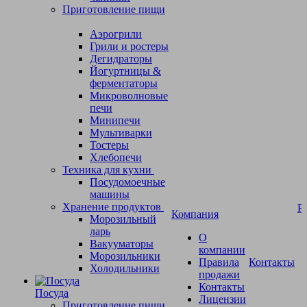
Приготовление пищи
Аэрогрили
Грили и ростеры
Дегидраторы
Йогуртницы &
ферментаторы
Микроволновые
печи
Минипечи
Мультиварки
Тостеры
Хлебопечи
Техника для кухни
Посудомоечные
машины
Хранение продуктов
Р
Компания
Морозильный
ларь
О
Вакууматоры
компании
Морозильники
Правила
Контакты
Холодильники
продажи
Контакты
Посуда
Лицензии
Приготовление пищи