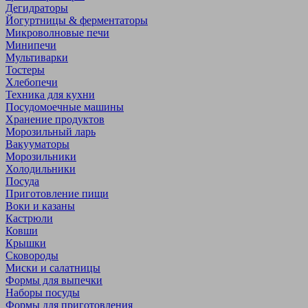
Дегидраторы
Йогуртницы & ферментаторы
Микроволновые печи
Минипечи
Мультиварки
Тостеры
Хлебопечи
Техника для кухни
Посудомоечные машины
Хранение продуктов
Морозильный ларь
Вакууматоры
Морозильники
Холодильники
Посуда
Приготовление пищи
Воки и казаны
Кастрюли
Ковши
Крышки
Сковороды
Миски и салатницы
Формы для выпечки
Наборы посуды
Формы для приготовления