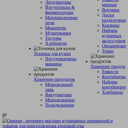
Дегидраторы
мерные
Йогуртницы &
Венчики
ферментаторы
Доски
Микроволновые
разделочные
печи
Корзины
Минипечи
Наборы
Мультиварки
кухонных
Тостеры
аксессуаров
Хлебопечи
Овощерезки
Терки
Техника для кухни
Посудомоечные
машины
Хранение продукт
Ёмкости
Контейнеры
Хранение продуктов
Наборы
Морозильный
контейнеров
ларь
Хлебницы
Вакууматоры
Морозильники
Холодильники